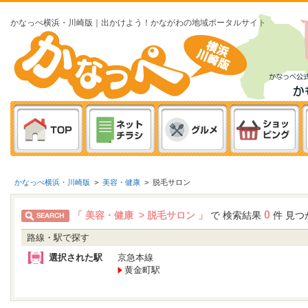
かなっぺ横浜・川崎版｜出かけよう！かながわの地域ポータルサイト
かなっぺ横浜・川崎版
>
美容・健康
>
脱毛サロン
0
「 美容・健康 > 脱毛サロン 」
で 検索結果
件 見つ
路線・駅で探す
選択された駅
京急本線
黄金町駅