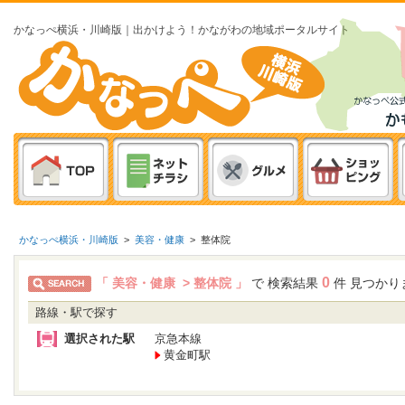
かなっぺ横浜・川崎版｜出かけよう！かながわの地域ポータルサイト
かなっぺ横浜・川崎版
>
美容・健康
>
整体院
0
「 美容・健康 > 整体院 」
で 検索結果
件 見つかり
路線・駅で探す
選択された駅
京急本線
黄金町駅