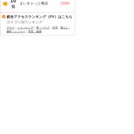
10
まいきゃっと横浜
259pt
位
総合アクセスランキング（PV）はこちら
カテゴリ別ランキング
グルメ
｜
ショッピング
｜
車・バイク
｜
住宅
｜
暮らし
｜
趣味・レジャー
｜
美容・健康