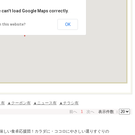
 can't load Google Maps correctly.
OK
 this website?
ミ有
▲クーポン有
▲ニュース有
▲チラシ有
前へ
1
次へ
表示件数 ：
味しい食卓応援団！カラダに・ココロにやさしい選りすぐりの