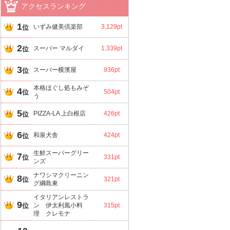
アクセスランキング
1
いずみ健美倶楽部
3,129pt
位
2
スーパー マルダイ
1,339pt
位
3
スーパー横濱屋
936pt
位
本格ほぐし処もみぞ
4
位
504pt
う
5
PIZZA-LA 上白根店
426pt
位
6
和泉犬舎
424pt
位
生鮮スーパーグリー
7
位
331pt
ンズ
ナワシマクリーニン
8
位
321pt
グ綱島東
イタリアンレストラ
9
位
ン 伊太利風小料
315pt
理 クレモナ