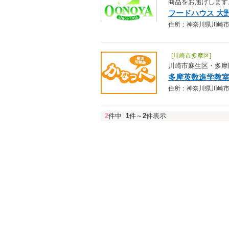
商品をお届けします
フードハウス 大野
住所：神奈川県川崎市中原区
[川崎市多摩区]
川崎市麻生区・多摩
多摩英数進学教室
住所：神奈川県川崎市多摩区
2
件中
1
件～
2
件表示