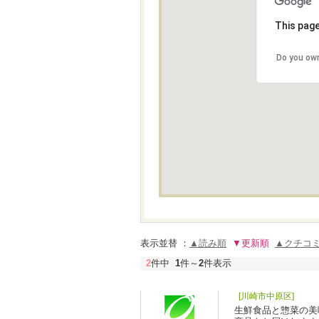
This page
Do you own
表示並替 ：
▲読み順
▼更新順
▲クチコ
2
件中
1
件～
2
件表示
[川崎市中原区]
生鮮食品と惣菜の美