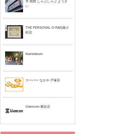
羊 焼肉 しゃぶしゃぶ ようさ
い
THE PERSONAL GYM武蔵小
杉店
Nutrixbloom
スーパー なかや 戸塚店
Glamcom 横浜店