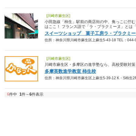
[川崎市麻生区]
小田急線「柿生」駅前の商店街の中、角っこに佇む
はここ！ フランス語で「ラ・プラクミーヌ」とは
スイーツショップ 菓子工房ラ・プラクミー
住所：神奈川県川崎市麻生区上麻生5-43-18 TEL：044-98
[川崎市麻生区]
川崎市麻生区・多摩区の進学塾なら、高校受験対策
多摩英数進学教室 柿生校
住所：神奈川県川崎市麻生区上麻生5-39-12 K・S柿生2F TE
6
件中
1
件～
6
件表示