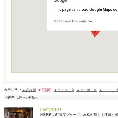
This page can't load Google Maps cor
Do you own this website?
表示並替 ：
▲読み順
▼更新順
▲クチコミ有
▲クーポン有
▲ニュース
6
件中
1
件～
6
件表示
[川崎市麻生区]
中華料理の紅高粱グループ、本格中華を お手軽な