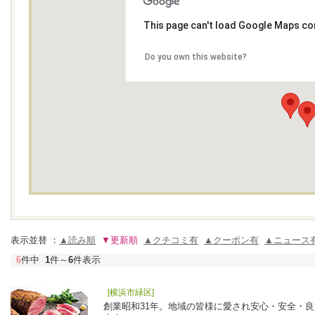
This page can't load Google Maps cor
Do you own this website?
表示並替 ：
▲読み順
▼更新順
▲クチコミ有
▲クーポン有
▲ニュース
6
件中
1
件～
6
件表示
[横浜市緑区]
創業昭和31年。地域の皆様に愛され安心・安全・