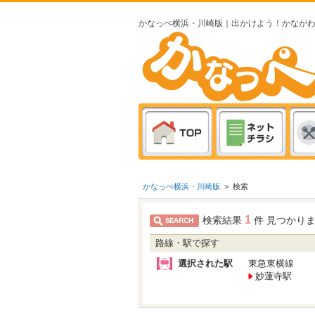
かなっぺ横浜・川崎版｜出かけよう！かなが
かなっぺ横浜・川崎版
>
検索
1
検索結果
件 見つかり
路線・駅で探す
選択された駅
東急東横線
妙蓮寺駅