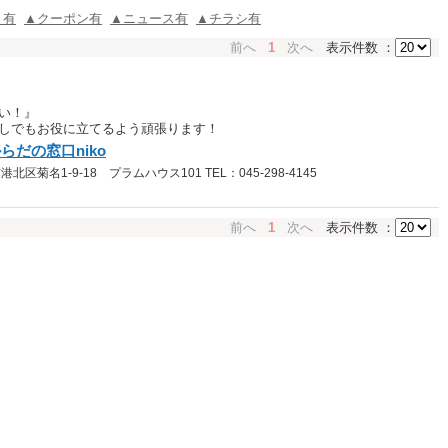
ミ有
▲クーポン有
▲ニュース有
▲チラシ有
前へ
1
次へ
表示件数 ：
い！』
しでもお役に立てるよう頑張ります！
らだの窓口niko
菊名1-9-18 プラムハウス101 TEL：045-298-4145
前へ
1
次へ
表示件数 ：