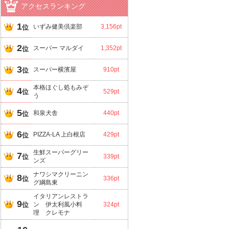
アクセスランキング
1
いずみ健美倶楽部
3,156pt
位
2
スーパー マルダイ
1,352pt
位
3
スーパー横濱屋
910pt
位
本格ほぐし処もみぞ
4
位
529pt
う
5
和泉犬舎
440pt
位
6
PIZZA-LA 上白根店
429pt
位
生鮮スーパーグリー
7
位
339pt
ンズ
ナワシマクリーニン
8
位
336pt
グ綱島東
イタリアンレストラ
9
位
ン 伊太利風小料
324pt
理 クレモナ