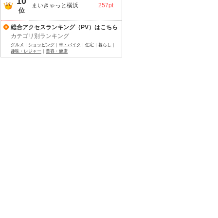
10
まいきゃっと横浜
257pt
位
総合アクセスランキング（PV）はこちら
カテゴリ別ランキング
グルメ
｜
ショッピング
｜
車・バイク
｜
住宅
｜
暮らし
｜
趣味・レジャー
｜
美容・健康