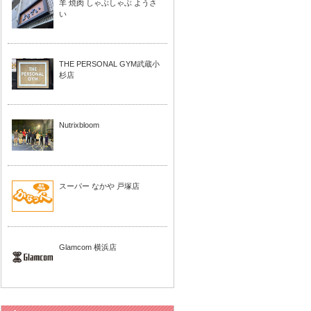
羊 焼肉 しゃぶしゃぶ ようさ
い
THE PERSONAL GYM武蔵小
杉店
Nutrixbloom
スーパー なかや 戸塚店
Glamcom 横浜店