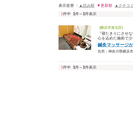
表示並替 ：
▲読み順
▼更新順
▲クチコ
1
件中
1
件～
1
件表示
[横浜市港北区]
『寝たきりにさせな
心を込めた施術で少
鍼灸マッサージか
住所：神奈川県横浜市港北区
1
件中
1
件～
1
件表示