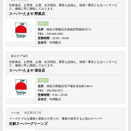
生鮮食品、お惣菜、お酒、生活用品、豊富な品揃え。地域一番店となるべくサービ
ス、価格に常に挑戦しております。
スーパーたまや 野庭店
チラシ
住所
：神奈川県横浜市港南区野庭町637-2
TEL
：045-845-2695
営業時間
：10:00～20:00
定休日
：年間数日
横浜市戸塚区
生鮮食品、お惣菜、お酒、生活用品、豊富な品揃え。地域一番店となるべくサービ
ス、価格に常に挑戦しております。
スーパーたまや 深谷店
チラシ
住所
：神奈川県横浜市戸塚区深谷町1404-1
TEL
：045-858-5071
営業時間
：9:30～20:00
定休日
：年間数日
その他
埼玉県川口市
リーズナブルな価格と新鮮さが売りの、農家が経営する人気のスーパー
生鮮スーパーグリーンズ