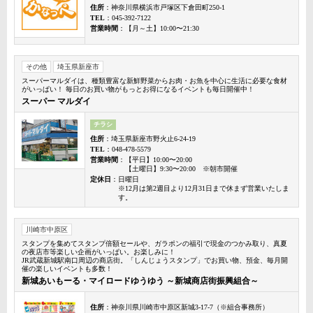
住所
：神奈川県横浜市戸塚区下倉田町250-1
TEL
：045-392-7122
営業時間
：【月～土】10:00〜21:30
その他
埼玉県新座市
スーパーマルダイは、種類豊富な新鮮野菜からお肉・お魚を中心に生活に必要な食材
がいっぱい！ 毎日のお買い物がもっとお得になるイベントも毎日開催中！
スーパー マルダイ
チラシ
住所
：埼玉県新座市野火止6-24-19
TEL
：048-478-5579
営業時間
：【平日】10:00〜20:00
【土曜日】9:30〜20:00 ※朝市開催
定休日
：日曜日
※12月は第2週目より12月31日まで休まず営業いたしま
す。
川崎市中原区
スタンプを集めてスタンプ倍額セールや、ガラポンの福引で現金のつかみ取り、真夏
の夜店市等楽しい企画がいっぱい。お楽しみに！
JR武蔵新城駅南口周辺の商店街。「しんじょうスタンプ」でお買い物、預金、毎月開
催の楽しいイベントも多数！
新城あいもーる・マイロードゆうゆう ～新城商店街振興組合～
住所
：神奈川県川崎市中原区新城3-17-7（※組合事務所）