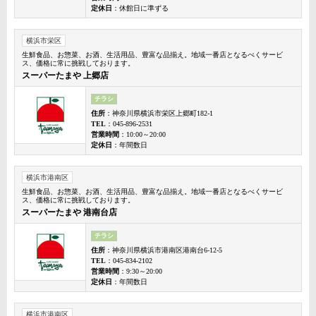
定休日
：休館日に準ずる
横浜市栄区
生鮮食品、お惣菜、お酒、生活用品、豊富な品揃え。地域一番店となるべくサービ
ス、価格に常に挑戦しております。
スーパーたまや 上郷店
チラシ
住所
：神奈川県横浜市栄区上郷町182-1
TEL
：045-896-2531
営業時間
：10:00～20:00
定休日
：年間数日
横浜市港南区
生鮮食品、お惣菜、お酒、生活用品、豊富な品揃え。地域一番店となるべくサービ
ス、価格に常に挑戦しております。
スーパーたまや 港南台店
チラシ
住所
：神奈川県横浜市港南区港南台6-12-5
TEL
：045-834-2102
営業時間
：9:30～20:00
定休日
：年間数日
横浜市港南区