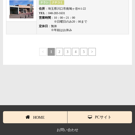
チラシ
クチコミ
住所
：埼玉県川口市南鳩ヶ谷4-1-22
TEL
：048-283-1631
営業時間
：10：00～21：00
※日曜日のみ20：00まで
定休日
：無休
※年始はお休み
<
1
2
3
4
5
>
PCサイト
HOME
お問い合わせ