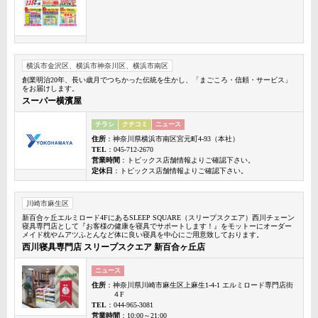
横浜市金沢区、横浜市神奈川区、横浜市南区
創業明治20年、長い歳月でつちかった伝統を生かし、「まごころ・信頼・サービス」
をお届けします。
スーパー横濱屋
チラシ
クチコミ
ニュース
住所
：神奈川県横浜市南区宮元町4-93（本社）
TEL
：045-712-2670
営業時間
：トピックス店舗情報よりご確認下さい。
定休日
：トピックス店舗情報よりご確認下さい。
川崎市麻生区
新百合ヶ丘エルミロード4FにあるSLEEP SQUARE（スリープスクエア）西川チェーン
寝具専門店として『お客様の健康を寝具でサポートします！』をモットーにオーダー
メイド枕やムアツふとんなど体に良い寝具を中心にご用意致しております。
西川寝具専門店 スリープスクエア 新百合ヶ丘店
ニュース
住所
：神奈川県川崎市麻生区上麻生1-4-1 エルミロード専門店街
４F
TEL
：044-965-3081
営業時間
：10:00～21:00