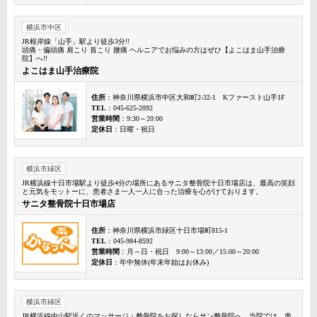
横浜市中区
JR根岸線「山手」駅より徒歩3分!!
頭痛・偏頭痛 肩こり 首こり 腰痛 ヘルニアでお悩みの方はぜひ【よこはま山手治療
院】へ!!
よこはま山手治療院
住所
：神奈川県横浜市中区大和町2-32-1 Kファースト山手1F
TEL
：045-625-2092
営業時間
：9:30～20:00
定休日
：日曜・祝日
横浜市緑区
JR横浜線十日市場駅より徒歩4分の場所にあるサニタ整骨院十日市場店は、最高の笑顔
と元気をモットーに、患者さま一人一人に合った治療を心がけております。
サニタ整骨院十日市場店
住所
：神奈川県横浜市緑区十日市場町815-1
TEL
：045-984-8592
営業時間
：月～日・祝日 9:00～13:00／15:00～20:00
定休日
：年中無休(年末年始はお休み)
横浜市緑区
JR横浜線中山駅近くのマッサージ・整骨院をお探しならサン整骨院へ。当院では、患