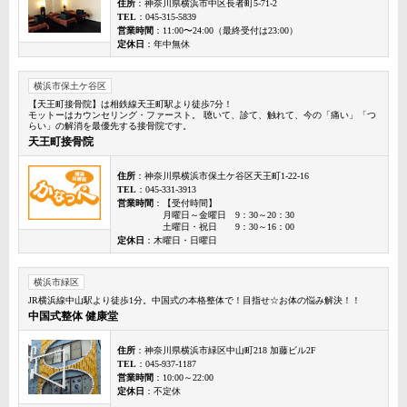
住所
：神奈川県横浜市中区長者町5-71-2
TEL
：045-315-5839
営業時間
：11:00〜24:00（最終受付は23:00）
定休日
：年中無休
横浜市保土ケ谷区
【天王町接骨院】は相鉄線天王町駅より徒歩7分！
モットーはカウンセリング・ファースト。 聴いて、診て、触れて、今の「痛い」「つ
らい」の解消を最優先する接骨院です。
天王町接骨院
住所
：神奈川県横浜市保土ケ谷区天王町1-22-16
TEL
：045-331-3913
営業時間
：【受付時間】
月曜日～金曜日 9：30～20：30
土曜日・祝日 9：30～16：00
定休日
：木曜日・日曜日
横浜市緑区
JR横浜線中山駅より徒歩1分。中国式の本格整体で！目指せ☆お体の悩み解決！！
中国式整体 健康堂
住所
：神奈川県横浜市緑区中山町218 加藤ビル2F
TEL
：045-937-1187
営業時間
：10:00～22:00
定休日
：不定休