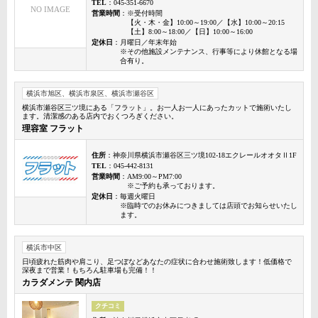
TEL
：045-351-6670
NO IMAGE
営業時間
：※受付時間
【火・木・金】10:00～19:00／【水】10:00～20:15
【土】8:00～18:00／【日】10:00～16:00
定休日
：月曜日／年末年始
※その他施設メンテナンス、行事等により休館となる場
合有り。
横浜市旭区、横浜市泉区、横浜市瀬谷区
横浜市瀬谷区三ツ境にある「フラット」。お一人お一人にあったカットで施術いたし
ます。清潔感のある店内でおくつろぎください。
理容室 フラット
住所
：神奈川県横浜市瀬谷区三ツ境102-18エクレールオオタⅡ1F
TEL
：045-442-8131
営業時間
：AM9:00～PM7:00
※ご予約も承っております。
定休日
：毎週火曜日
※臨時でのお休みにつきましては店頭でお知らせいたし
ます。
横浜市中区
日頃疲れた筋肉や肩こり、足つぼなどあなたの症状に合わせ施術致します！低価格で
深夜まで営業！もちろん駐車場も完備！！
カラダメンテ 関内店
クチコミ