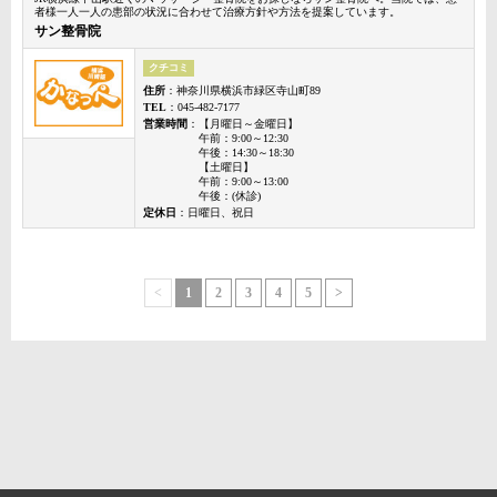
者様一人一人の患部の状況に合わせて治療方針や方法を提案しています。
サン整骨院
クチコミ
住所
：神奈川県横浜市緑区寺山町89
TEL
：045-482-7177
営業時間
：【月曜日～金曜日】
午前：9:00～12:30
午後：14:30～18:30
【土曜日】
午前：9:00～13:00
午後：(休診)
定休日
：日曜日、祝日
<
1
2
3
4
5
>