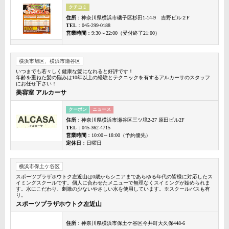
クチコミ
住所
：神奈川県横浜市磯子区杉田1-14-9 吉野ビル２F
TEL
：045-299-0188
営業時間
：9:30～22:00（受付終了21:00）
横浜市旭区、横浜市瀬谷区
いつまでも若々しく健康な髪になれると好評です！
年齢を重ねた髪の悩みは10年以上の経験とテクニックを有するアルカーサのスタッフ
にお任せ下さい！
美容室 アルカーサ
クーポン
ニュース
住所
：神奈川県横浜市瀬谷区三ツ境2-27 原田ビル2F
TEL
：045-362-4715
営業時間
：10:00～18:00（予約優先）
定休日
：日曜日
横浜市保土ケ谷区
スポーツプラザホウトク左近山は0歳からシニアまであらゆる年代の皆様に対応したス
イミングスクールです。個人に合わせたメニューで無理なくスイミングが始められま
す。水にこだわり、刺激の少ないやさしい水を使用しています。※スクールバスも有
り。
スポーツプラザホウトク左近山
住所
：神奈川県横浜市保土ケ谷区今井町大久保448-6