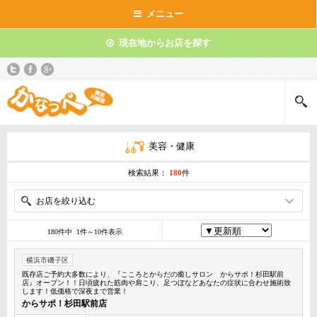
メニュー
現在地からお店を探す
美容・健康
検索結果：
180
件
お店を絞り込む
180件中 1件～10件表示
横浜市磯子区
既存店ご予約大多数により、『こころとからだの癒しサロン からサポ！杉田駅前
店』オープン！！日頃疲れた筋肉や肩こり、足つぼなどあなたの症状に合わせ施術致
します！低価格で深夜まで営業！
からサポ！杉田駅前店