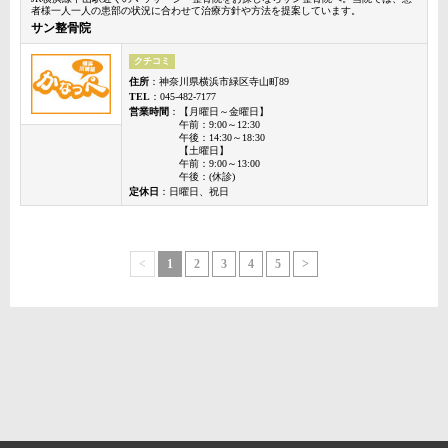
者様一人一人の患部の状況に合わせて治療方針や方法を提案しています。
サン整骨院
クチコミ
住所
：神奈川県横浜市緑区寺山町89
TEL
：045-482-7177
営業時間
：【月曜日～金曜日】
午前：9:00～12:30
午後：14:30～18:30
【土曜日】
午前：9:00～13:00
午後：(休診)
定休日
：日曜日、祝日
<
1
2
3
4
5
>