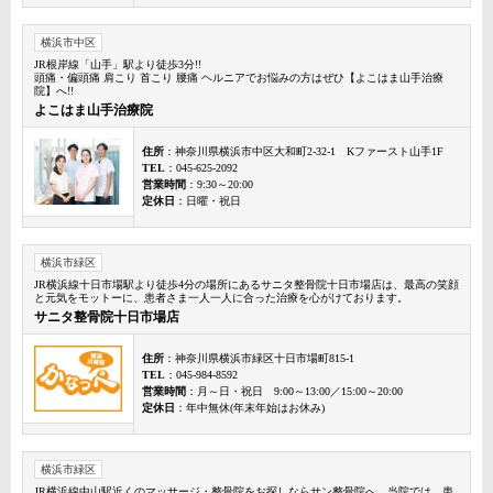
横浜市中区
JR根岸線「山手」駅より徒歩3分!!
頭痛・偏頭痛 肩こり 首こり 腰痛 ヘルニアでお悩みの方はぜひ【よこはま山手治療
院】へ!!
よこはま山手治療院
住所
：神奈川県横浜市中区大和町2-32-1 Kファースト山手1F
TEL
：045-625-2092
営業時間
：9:30～20:00
定休日
：日曜・祝日
横浜市緑区
JR横浜線十日市場駅より徒歩4分の場所にあるサニタ整骨院十日市場店は、最高の笑顔
と元気をモットーに、患者さま一人一人に合った治療を心がけております。
サニタ整骨院十日市場店
住所
：神奈川県横浜市緑区十日市場町815-1
TEL
：045-984-8592
営業時間
：月～日・祝日 9:00～13:00／15:00～20:00
定休日
：年中無休(年末年始はお休み)
横浜市緑区
JR横浜線中山駅近くのマッサージ・整骨院をお探しならサン整骨院へ。当院では、患