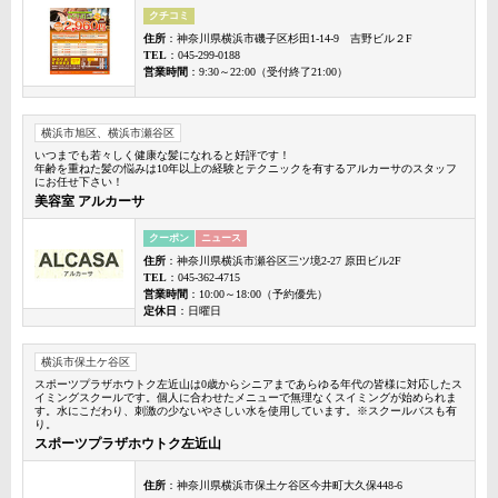
クチコミ
住所
：神奈川県横浜市磯子区杉田1-14-9 吉野ビル２F
TEL
：045-299-0188
営業時間
：9:30～22:00（受付終了21:00）
横浜市旭区、横浜市瀬谷区
いつまでも若々しく健康な髪になれると好評です！
年齢を重ねた髪の悩みは10年以上の経験とテクニックを有するアルカーサのスタッフ
にお任せ下さい！
美容室 アルカーサ
クーポン
ニュース
住所
：神奈川県横浜市瀬谷区三ツ境2-27 原田ビル2F
TEL
：045-362-4715
営業時間
：10:00～18:00（予約優先）
定休日
：日曜日
横浜市保土ケ谷区
スポーツプラザホウトク左近山は0歳からシニアまであらゆる年代の皆様に対応したス
イミングスクールです。個人に合わせたメニューで無理なくスイミングが始められま
す。水にこだわり、刺激の少ないやさしい水を使用しています。※スクールバスも有
り。
スポーツプラザホウトク左近山
住所
：神奈川県横浜市保土ケ谷区今井町大久保448-6