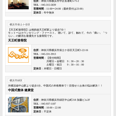
住所
：神奈川県横浜市中区長者町5-71-2
TEL
：045-315-5839
営業時間
：11:00〜24:00（最終受付は23:00）
定休日
：年中無休
横浜市保土ケ谷区
【天王町接骨院】は相鉄線天王町駅より徒歩7分！
モットーはカウンセリング・ファースト。 聴いて、診て、触れて、今の「痛い」「つ
らい」の解消を最優先する接骨院です。
天王町接骨院
住所
：神奈川県横浜市保土ケ谷区天王町1-22-16
TEL
：045-331-3913
営業時間
：【受付時間】
月曜日～金曜日 9：30～20：30
土曜日・祝日 9：30～16：00
定休日
：木曜日・日曜日
横浜市緑区
JR横浜線中山駅より徒歩1分。中国式の本格整体で！目指せ☆お体の悩み解決！！
中国式整体 健康堂
住所
：神奈川県横浜市緑区中山町218 加藤ビル2F
TEL
：045-937-1187
営業時間
：10:00～22:00
定休日
：不定休