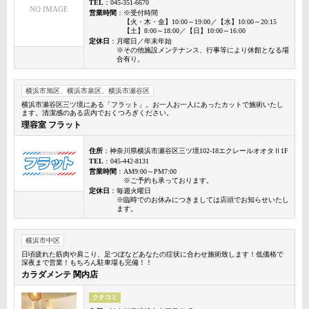
TEL
：045-351-6670
NO IMAGE
営業時間
：※受付時間
【火・木・金】10:00～19:00／【水】10:00～20:15
【土】8:00～18:00／【日】10:00～16:00
定休日
：月曜日／年末年始
※その他施設メンテナンス、行事等により休館となる場
合有り。
横浜市旭区、横浜市泉区、横浜市瀬谷区
横浜市瀬谷区三ツ境にある「フラット」。お一人お一人にあったカットで施術いたし
ます。清潔感のある店内でおくつろぎください。
理容室 フラット
住所
：神奈川県横浜市瀬谷区三ツ境102-18エクレールオオタⅡ1F
TEL
：045-442-8131
営業時間
：AM9:00～PM7:00
※ご予約も承っております。
定休日
：毎週火曜日
※臨時でのお休みにつきましては店頭でお知らせいたし
ます。
横浜市中区
日頃疲れた筋肉や肩こり、足つぼなどあなたの症状に合わせ施術致します！低価格で
深夜まで営業！もちろん駐車場も完備！！
カラダメンテ 関内店
クチコミ