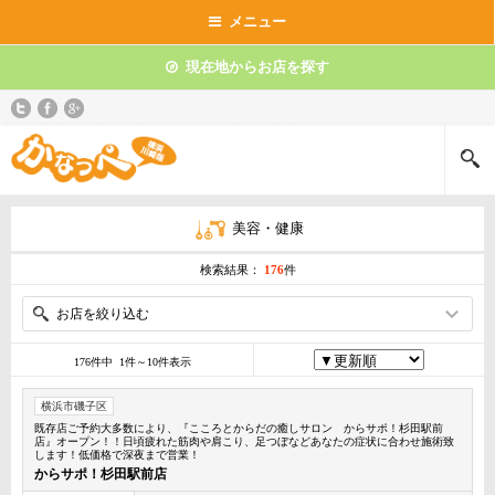
メニュー
現在地からお店を探す
美容・健康
検索結果：
176
件
お店を絞り込む
176件中 1件～10件表示
横浜市磯子区
既存店ご予約大多数により、『こころとからだの癒しサロン からサポ！杉田駅前
店』オープン！！日頃疲れた筋肉や肩こり、足つぼなどあなたの症状に合わせ施術致
します！低価格で深夜まで営業！
からサポ！杉田駅前店