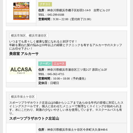
クチコミ
住所
：神奈川県横浜市磯子区杉田1-14-9 吉野ビル２F
TEL
：045-299-0188
営業時間
：9:30～22:00（受付終了21:00）
横浜市旭区、横浜市瀬谷区
いつまでも若々しく健康な髪になれると好評です！
年齢を重ねた髪の悩みは10年以上の経験とテクニックを有するアルカーサのスタッフ
にお任せ下さい！
美容室 アルカーサ
クーポン
ニュース
住所
：神奈川県横浜市瀬谷区三ツ境2-27 原田ビル2F
TEL
：045-362-4715
営業時間
：10:00～18:00（予約優先）
定休日
：日曜日
横浜市保土ケ谷区
スポーツプラザホウトク左近山は0歳からシニアまであらゆる年代の皆様に対応したス
イミングスクールです。個人に合わせたメニューで無理なくスイミングが始められま
す。水にこだわり、刺激の少ないやさしい水を使用しています。※スクールバスも有
り。
スポーツプラザホウトク左近山
住所
：神奈川県横浜市保土ケ谷区今井町大久保448-6