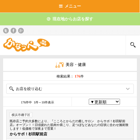
メニュー
現在地からお店を探す
美容・健康
検索結果：
176
件
お店を絞り込む
176件中 1件～10件表示
横浜市磯子区
既存店ご予約大多数により、『こころとからだの癒しサロン からサポ！杉田駅前
店』オープン！！日頃疲れた筋肉や肩こり、足つぼなどあなたの症状に合わせ施術致
します！低価格で深夜まで営業！
からサポ！杉田駅前店