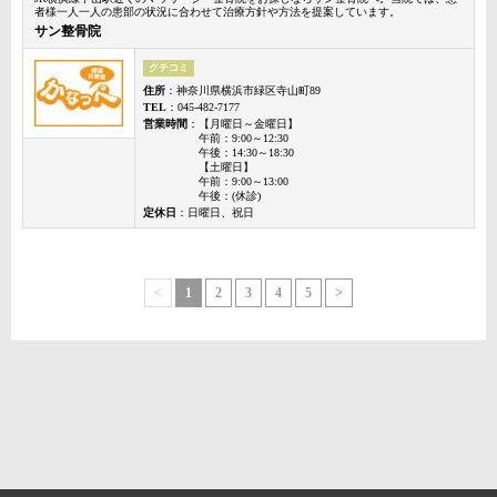
者様一人一人の患部の状況に合わせて治療方針や方法を提案しています。
サン整骨院
クチコミ
住所
：神奈川県横浜市緑区寺山町89
TEL
：045-482-7177
営業時間
：【月曜日～金曜日】
午前：9:00～12:30
午後：14:30～18:30
【土曜日】
午前：9:00～13:00
午後：(休診)
定休日
：日曜日、祝日
<
1
2
3
4
5
>