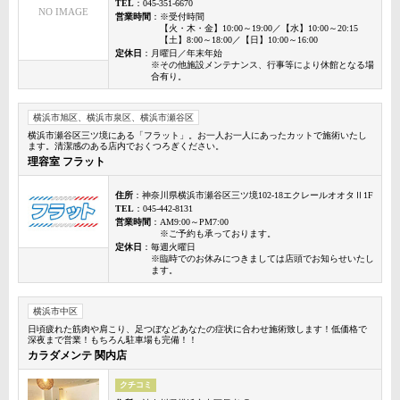
TEL
：045-351-6670
NO IMAGE
営業時間
：※受付時間
【火・木・金】10:00～19:00／【水】10:00～20:15
【土】8:00～18:00／【日】10:00～16:00
定休日
：月曜日／年末年始
※その他施設メンテナンス、行事等により休館となる場
合有り。
横浜市旭区、横浜市泉区、横浜市瀬谷区
横浜市瀬谷区三ツ境にある「フラット」。お一人お一人にあったカットで施術いたし
ます。清潔感のある店内でおくつろぎください。
理容室 フラット
住所
：神奈川県横浜市瀬谷区三ツ境102-18エクレールオオタⅡ1F
TEL
：045-442-8131
営業時間
：AM9:00～PM7:00
※ご予約も承っております。
定休日
：毎週火曜日
※臨時でのお休みにつきましては店頭でお知らせいたし
ます。
横浜市中区
日頃疲れた筋肉や肩こり、足つぼなどあなたの症状に合わせ施術致します！低価格で
深夜まで営業！もちろん駐車場も完備！！
カラダメンテ 関内店
クチコミ