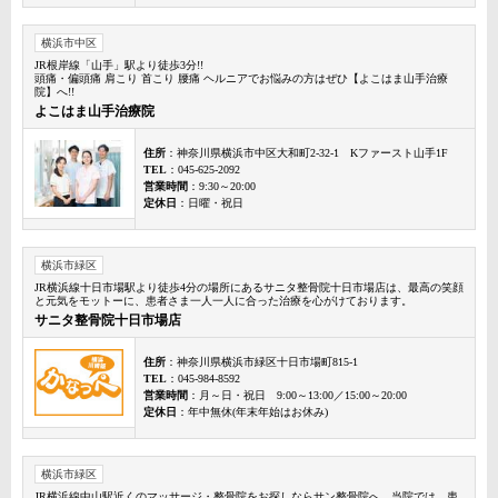
横浜市中区
JR根岸線「山手」駅より徒歩3分!!
頭痛・偏頭痛 肩こり 首こり 腰痛 ヘルニアでお悩みの方はぜひ【よこはま山手治療
院】へ!!
よこはま山手治療院
住所
：神奈川県横浜市中区大和町2-32-1 Kファースト山手1F
TEL
：045-625-2092
営業時間
：9:30～20:00
定休日
：日曜・祝日
横浜市緑区
JR横浜線十日市場駅より徒歩4分の場所にあるサニタ整骨院十日市場店は、最高の笑顔
と元気をモットーに、患者さま一人一人に合った治療を心がけております。
サニタ整骨院十日市場店
住所
：神奈川県横浜市緑区十日市場町815-1
TEL
：045-984-8592
営業時間
：月～日・祝日 9:00～13:00／15:00～20:00
定休日
：年中無休(年末年始はお休み)
横浜市緑区
JR横浜線中山駅近くのマッサージ・整骨院をお探しならサン整骨院へ。当院では、患