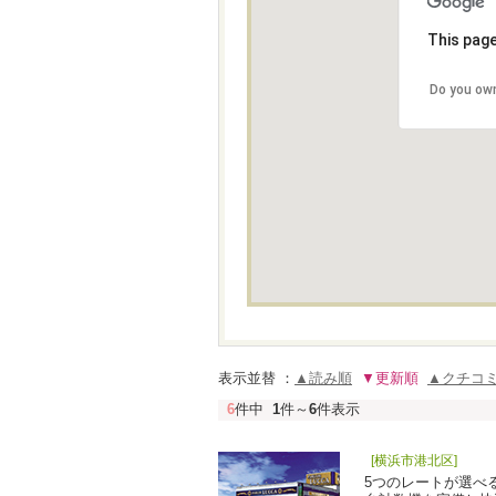
This page
Do you own
表示並替 ：
▲読み順
▼更新順
▲クチコ
6
件中
1
件～
6
件表示
[横浜市港北区]
5つのレートが選べ