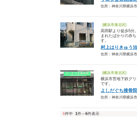
住所：神奈川県横浜市港北区
[横浜市港北区]
高田駅より徒歩5分
まれたばかりの赤ち
す。
村上はりきゅう
住所：神奈川県横浜市港北区
[横浜市港北区]
横浜市営地下鉄グリ
です。
よしだぐち接骨
住所：神奈川県横浜市港北区
6
件中
1
件～
6
件表示