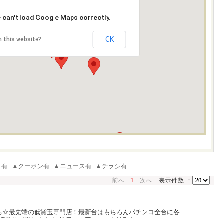
 can't load Google Maps correctly.
OK
 this website?
ミ有
▲クーポン有
▲ニュース有
▲チラシ有
前へ
1
次へ
表示件数 ：
る☆最先端の低貸玉専門店！最新台はもちろんパチンコ全台に各