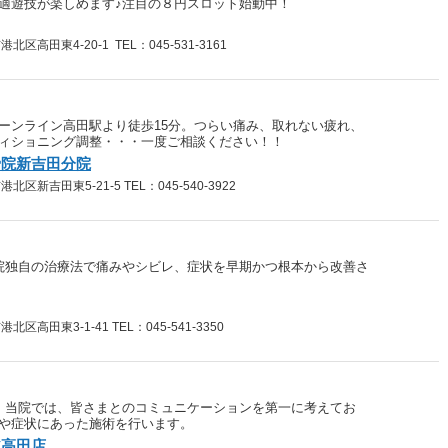
適遊技が楽しめます♪注目の８円スロット始動中！
高田東4-20-1 TEL：045-531-3161
ーンライン高田駅より徒歩15分。つらい痛み、取れない疲れ、
ィショニング調整・・・一度ご相談ください！！
骨院新吉田分院
新吉田東5-21-5 TEL：045-540-3922
院独自の治療法で痛みやシビレ、症状を早期かつ根本から改善さ
高田東3-1-41 TEL：045-541-3350
。当院では、皆さまとのコミュニケーションを第一に考えてお
や症状にあった施術を行います。
北高田店