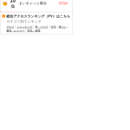
10
まいきゃっと横浜
263pt
位
総合アクセスランキング（PV）はこちら
カテゴリ別ランキング
グルメ
｜
ショッピング
｜
車・バイク
｜
住宅
｜
暮らし
｜
趣味・レジャー
｜
美容・健康