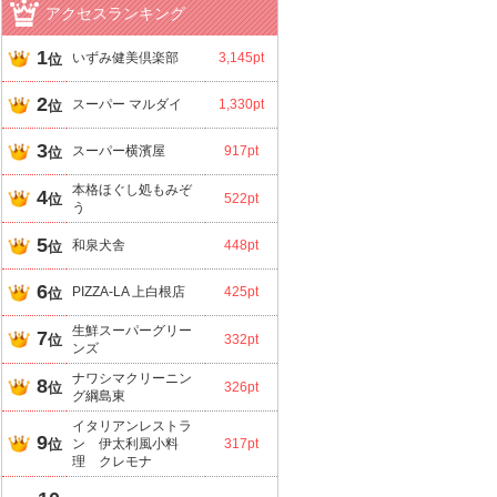
アクセスランキング
1
いずみ健美倶楽部
3,145pt
位
2
スーパー マルダイ
1,330pt
位
3
スーパー横濱屋
917pt
位
本格ほぐし処もみぞ
4
位
522pt
う
5
和泉犬舎
448pt
位
6
PIZZA-LA 上白根店
425pt
位
生鮮スーパーグリー
7
位
332pt
ンズ
ナワシマクリーニン
8
位
326pt
グ綱島東
イタリアンレストラ
9
位
ン 伊太利風小料
317pt
理 クレモナ