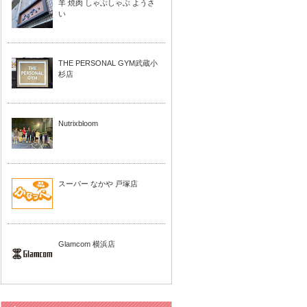
羊 焼肉 しゃぶしゃぶ ようさ
い
THE PERSONAL GYM武蔵小
杉店
Nutrixbloom
スーパー なかや 戸塚店
Glamcom 横浜店