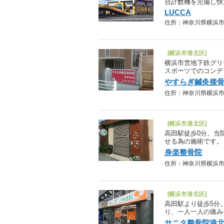
台計数機を完備し快
LUCCA
住所：神奈川県横浜市港北区
[横浜市港北区]
横浜市営地下鉄グリ
スポーツでのコンデ
やすらぎ鍼灸接
住所：神奈川県横浜市港北区
[横浜市港北区]
高田駅徒歩0分。当
せる為の施術です。
身楽整骨院
住所：神奈川県横浜市港北区
[横浜市港北区]
高田駅より徒歩5分
り、一人一人の痛み
サニタ整骨院港