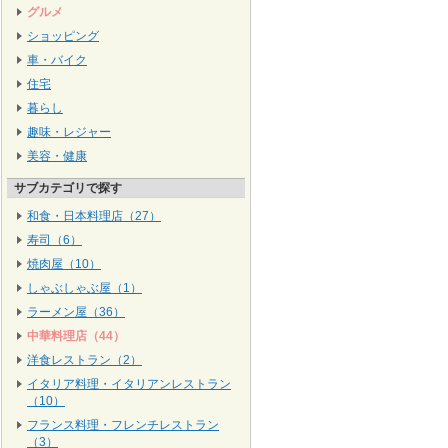
グルメ
ショッピング
車・バイク
住宅
暮らし
趣味・レジャー
美容・健康
サブカテゴリで探す
和食・日本料理店（27）
寿司（6）
焼肉屋（10）
しゃぶしゃぶ屋（1）
ラーメン屋（36）
中華料理店（44）
洋食レストラン（2）
イタリア料理・イタリアンレストラン
（10）
フランス料理・フレンチレストラン
（3）