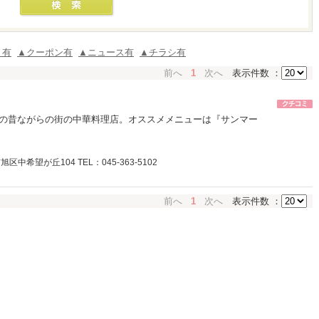
ミ有
▲クーポン有
▲ニュース有
▲チラシ有
前へ
1
次へ
表示件数 ：
の昔ながらの街の中華料理店。オススメメニューは『サンマー
中希望が丘104 TEL：045-363-5102
前へ
1
次へ
表示件数 ：