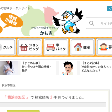
わの地域ポータルサイト
K
【まとめ記事】
【まとめ記事】
街で見つけた面白情報・
神奈川ゆかりの偉人って
雑学
どんな人たち？
>
横浜市旭区
1
 」
「 横浜市旭区 」
で 検索結果
件 見つかりました。