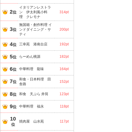
イタリアンレストラ
2
位
ン 伊太利風小料
314pt
理 クレモナ
無国籍・創作料理 イ
3
位
ンドダイニング・サ
200pt
ティ
4
三幸苑 港南台店
192pt
位
5
らーめん桃源
182pt
位
6
中華料理 龍味
164pt
位
和食・日本料理 田
7
位
152pt
舎路
8
和食 天ぷら 井筒
123pt
位
9
中華料理 福永
118pt
位
10
焼肉屋 山水苑
117pt
位