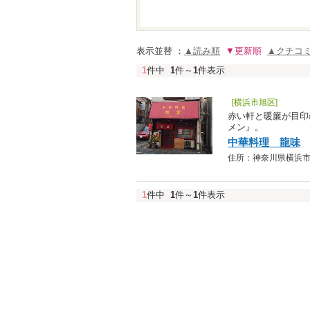
表示並替 ：
▲読み順
▼更新順
▲クチコ
1
件中
1
件～
1
件表示
[横浜市旭区]
赤い軒と暖簾が目印
メン』。
中華料理 龍味
住所：神奈川県横浜市旭区
1
件中
1
件～
1
件表示