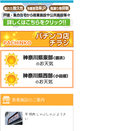
新着施設のご案内
羊 焼肉 しゃぶしゃぶ ようさ
い