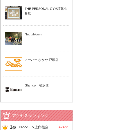
THE PERSONAL GYM武蔵小
杉店
Nutrixbloom
スーパー なかや 戸塚店
Glamcom 横浜店
アクセスランキング
1
PIZZA-LA 上白根店
424pt
位