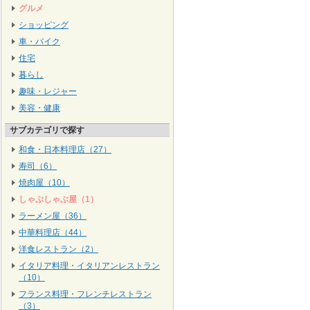
グルメ
ショッピング
車・バイク
住宅
暮らし
趣味・レジャー
美容・健康
サブカテゴリで探す
和食・日本料理店（27）
寿司（6）
焼肉屋（10）
しゃぶしゃぶ屋（1）
ラーメン屋（36）
中華料理店（44）
洋食レストラン（2）
イタリア料理・イタリアンレストラン
（10）
フランス料理・フレンチレストラン
（3）