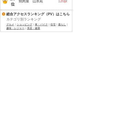
焼肉屋 山水苑
120pt
位
総合アクセスランキング（PV）はこちら
カテゴリ別ランキング
グルメ
｜
ショッピング
｜
車・バイク
｜
住宅
｜
暮らし
｜
趣味・レジャー
｜
美容・健康