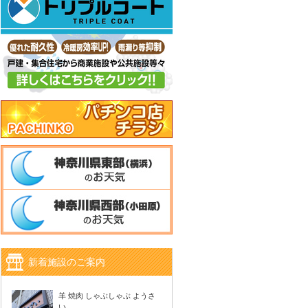
新着施設のご案内
羊 焼肉 しゃぶしゃぶ ようさ
い