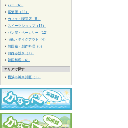
バー（6）
居酒屋（22）
カフェ・喫茶店（5）
スイーツショップ（17）
パン屋・ベーカリー（12）
宅配・テイクアウト（4）
無国籍・創作料理（6）
お好み焼き（1）
韓国料理（4）
エリアで探す
横浜市神奈川区（1）