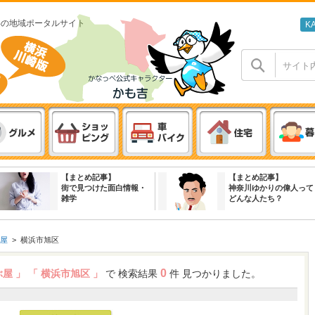
わの地域ポータルサイト
K
【まとめ記事】
【まとめ記事】
街で見つけた面白情報・
神奈川ゆかりの偉人って
雑学
どんな人たち？
屋
>
横浜市旭区
0
ぶ屋 」
「 横浜市旭区 」
で 検索結果
件 見つかりました。