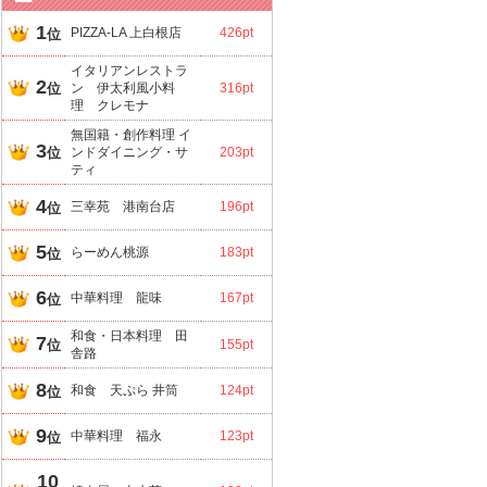
1
PIZZA-LA 上白根店
426pt
位
イタリアンレストラ
2
位
ン 伊太利風小料
316pt
理 クレモナ
無国籍・創作料理 イ
3
位
ンドダイニング・サ
203pt
ティ
4
三幸苑 港南台店
196pt
位
5
らーめん桃源
183pt
位
6
中華料理 龍味
167pt
位
和食・日本料理 田
7
位
155pt
舎路
8
和食 天ぷら 井筒
124pt
位
9
中華料理 福永
123pt
位
10