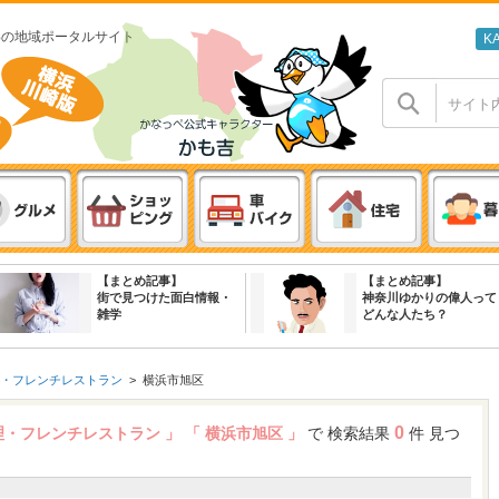
わの地域ポータルサイト
K
【まとめ記事】
【まとめ記事】
街で見つけた面白情報・
神奈川ゆかりの偉人って
雑学
どんな人たち？
・フレンチレストラン
>
横浜市旭区
0
料理・フレンチレストラン 」
「 横浜市旭区 」
で 検索結果
件 見つ