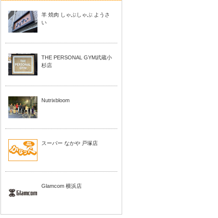
羊 焼肉 しゃぶしゃぶ ようさ
い
THE PERSONAL GYM武蔵小
杉店
Nutrixbloom
スーパー なかや 戸塚店
Glamcom 横浜店