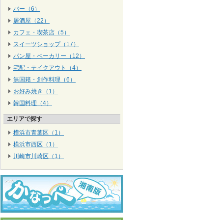
バー（6）
居酒屋（22）
カフェ・喫茶店（5）
スイーツショップ（17）
パン屋・ベーカリー（12）
宅配・テイクアウト（4）
無国籍・創作料理（6）
お好み焼き（1）
韓国料理（4）
エリアで探す
横浜市青葉区（1）
横浜市西区（1）
川崎市川崎区（1）