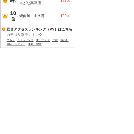
9
位
121pt
ゃがな高津店
10
焼肉屋 山水苑
120pt
位
総合アクセスランキング（PV）はこちら
カテゴリ別ランキング
グルメ
｜
ショッピング
｜
車・バイク
｜
住宅
｜
暮らし
｜
趣味・レジャー
｜
美容・健康