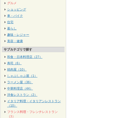
グルメ
ショッピング
車・バイク
住宅
暮らし
趣味・レジャー
美容・健康
サブカテゴリで探す
和食・日本料理店（27）
寿司（6）
焼肉屋（10）
しゃぶしゃぶ屋（1）
ラーメン屋（36）
中華料理店（44）
洋食レストラン（2）
イタリア料理・イタリアンレストラン
（10）
フランス料理・フレンチレストラン
（3）