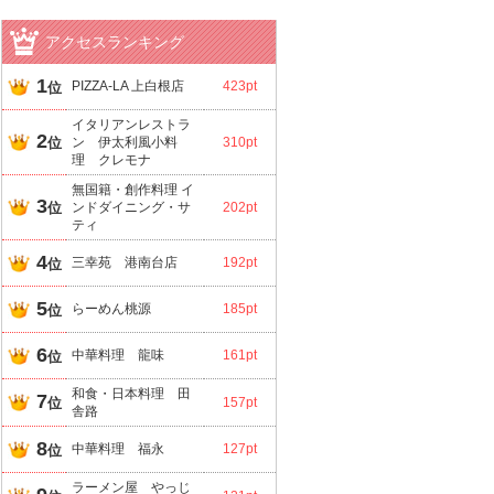
アクセスランキング
1
PIZZA-LA 上白根店
423pt
位
イタリアンレストラ
2
位
ン 伊太利風小料
310pt
理 クレモナ
無国籍・創作料理 イ
3
位
ンドダイニング・サ
202pt
ティ
4
三幸苑 港南台店
192pt
位
5
らーめん桃源
185pt
位
6
中華料理 龍味
161pt
位
和食・日本料理 田
7
位
157pt
舎路
8
中華料理 福永
127pt
位
ラーメン屋 やっじ