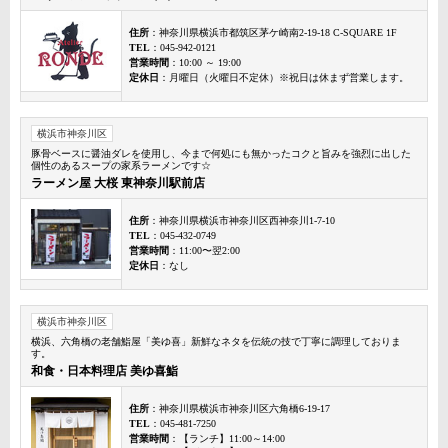
住所
：神奈川県横浜市都筑区茅ケ崎南2-19-18 C-SQUARE 1F
TEL
：045-942-0121
営業時間
：10:00 ～ 19:00
定休日
：月曜日（火曜日不定休）※祝日は休まず営業します。
横浜市神奈川区
豚骨ベースに醤油ダレを使用し、今まで何処にも無かったコクと旨みを強烈に出した
個性のあるスープの家系ラーメンです☆
ラーメン屋 大桜 東神奈川駅前店
住所
：神奈川県横浜市神奈川区西神奈川1-7-10
TEL
：045-432-0749
営業時間
：11:00〜翌2:00
定休日
：なし
横浜市神奈川区
横浜、六角橋の老舗鮨屋「美ゆ喜」新鮮なネタを伝統の技で丁寧に調理しておりま
す。
和食・日本料理店 美ゆ喜鮨
住所
：神奈川県横浜市神奈川区六角橋6-19-17
TEL
：045-481-7250
営業時間
：【ランチ】11:00～14:00