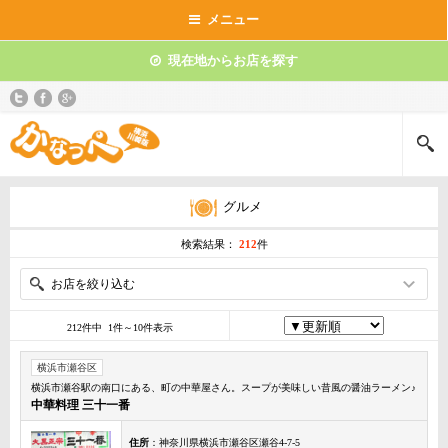
メニュー
現在地からお店を探す
グルメ
検索結果：
212
件
お店を絞り込む
212件中 1件～10件表示
横浜市瀬谷区
横浜市瀬谷駅の南口にある、町の中華屋さん。スープが美味しい昔風の醤油ラーメン♪
中華料理 三十一番
住所
：神奈川県横浜市瀬谷区瀬谷4-7-5