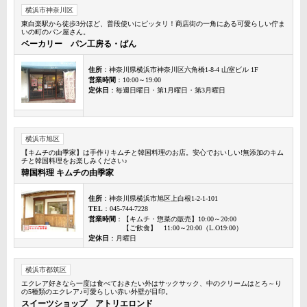
横浜市神奈川区
東白楽駅から徒歩3分ほど、普段使いにピッタリ！商店街の一角にある可愛らしい佇ま
いの町のパン屋さん。
ベーカリー パン工房る・ぱん
住所
：神奈川県横浜市神奈川区六角橋1-8-4 山室ビル 1F
営業時間
：10:00～19:00
定休日
：毎週日曜日・第1月曜日・第3月曜日
横浜市旭区
【キムチの由季家】は手作りキムチと韓国料理のお店。安心でおいしい!無添加のキム
チと韓国料理をお楽しみください♪
韓国料理 キムチの由季家
住所
：神奈川県横浜市旭区上白根1-2-1-101
TEL
：045-744-7228
営業時間
：【キムチ・惣菜の販売】10:00～20:00
【ご飲食】 11:00～20:00（L.O19:00）
定休日
：月曜日
横浜市都筑区
エクレア好きなら一度は食べておきたい外はサックサック、中のクリームはとろ～り
の5種類のエクレア♪可愛らしい赤い外壁が目印。
スイーツショップ アトリエロンド