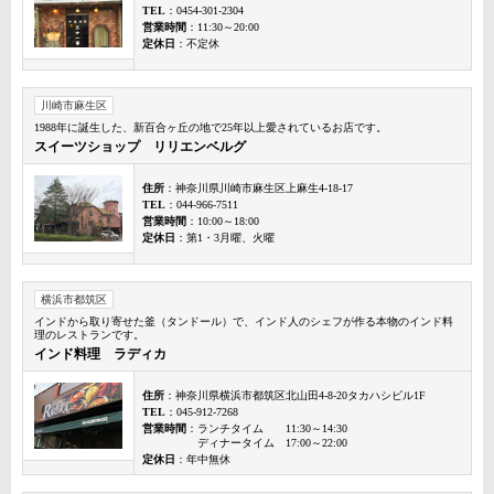
TEL
：0454-301-2304
営業時間
：11:30～20:00
定休日
：不定休
川崎市麻生区
1988年に誕生した、新百合ヶ丘の地で25年以上愛されているお店です。
スイーツショップ リリエンベルグ
住所
：神奈川県川崎市麻生区上麻生4-18-17
TEL
：044-966-7511
営業時間
：10:00～18:00
定休日
：第1・3月曜、火曜
横浜市都筑区
インドから取り寄せた釜（タンドール）で、インド人のシェフが作る本物のインド料
理のレストランです。
インド料理 ラディカ
住所
：神奈川県横浜市都筑区北山田4-8-20タカハシビル1F
TEL
：045-912-7268
営業時間
：ランチタイム 11:30～14:30
ディナータイム 17:00～22:00
定休日
：年中無休