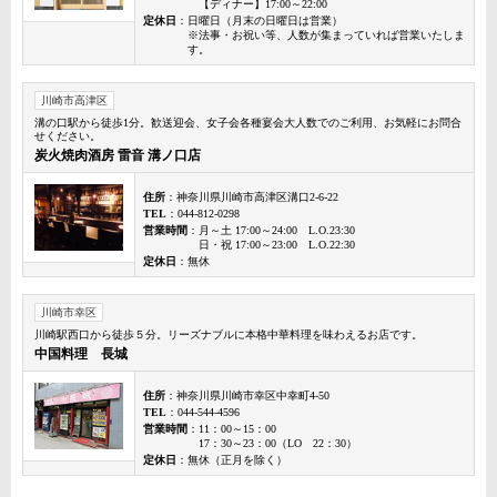
【ディナー】17:00～22:00
定休日
：日曜日（月末の日曜日は営業）
※法事・お祝い等、人数が集まっていれば営業いたしま
す。
川崎市高津区
溝の口駅から徒歩1分。歓送迎会、女子会各種宴会大人数でのご利用、お気軽にお問合
せください。
炭火焼肉酒房 雷音 溝ノ口店
住所
：神奈川県川崎市高津区溝口2-6-22
TEL
：044-812-0298
営業時間
：月～土 17:00～24:00 L.O.23:30
日・祝 17:00～23:00 L.O.22:30
定休日
：無休
川崎市幸区
川崎駅西口から徒歩５分。リーズナブルに本格中華料理を味わえるお店です。
中国料理 長城
住所
：神奈川県川崎市幸区中幸町4-50
TEL
：044-544-4596
営業時間
：11：00～15：00
17：30～23：00（LO 22：30）
定休日
：無休（正月を除く）