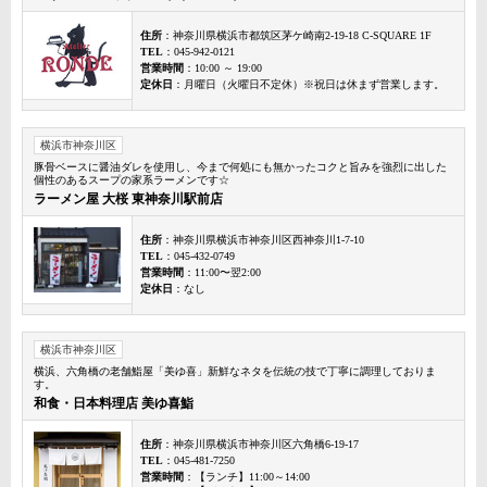
住所
：神奈川県横浜市都筑区茅ケ崎南2-19-18 C-SQUARE 1F
TEL
：045-942-0121
営業時間
：10:00 ～ 19:00
定休日
：月曜日（火曜日不定休）※祝日は休まず営業します。
横浜市神奈川区
豚骨ベースに醤油ダレを使用し、今まで何処にも無かったコクと旨みを強烈に出した
個性のあるスープの家系ラーメンです☆
ラーメン屋 大桜 東神奈川駅前店
住所
：神奈川県横浜市神奈川区西神奈川1-7-10
TEL
：045-432-0749
営業時間
：11:00〜翌2:00
定休日
：なし
横浜市神奈川区
横浜、六角橋の老舗鮨屋「美ゆ喜」新鮮なネタを伝統の技で丁寧に調理しておりま
す。
和食・日本料理店 美ゆ喜鮨
住所
：神奈川県横浜市神奈川区六角橋6-19-17
TEL
：045-481-7250
営業時間
：【ランチ】11:00～14:00