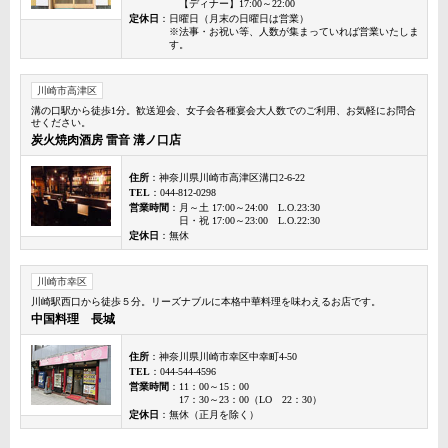
【ディナー】17:00～22:00
定休日
：日曜日（月末の日曜日は営業）
※法事・お祝い等、人数が集まっていれば営業いたしま
す。
川崎市高津区
溝の口駅から徒歩1分。歓送迎会、女子会各種宴会大人数でのご利用、お気軽にお問合
せください。
炭火焼肉酒房 雷音 溝ノ口店
住所
：神奈川県川崎市高津区溝口2-6-22
TEL
：044-812-0298
営業時間
：月～土 17:00～24:00 L.O.23:30
日・祝 17:00～23:00 L.O.22:30
定休日
：無休
川崎市幸区
川崎駅西口から徒歩５分。リーズナブルに本格中華料理を味わえるお店です。
中国料理 長城
住所
：神奈川県川崎市幸区中幸町4-50
TEL
：044-544-4596
営業時間
：11：00～15：00
17：30～23：00（LO 22：30）
定休日
：無休（正月を除く）