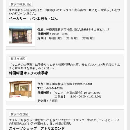
横浜市神奈川区
東白楽駅から徒歩3分ほど、普段使いにピッタリ！商店街の一角にある可愛らしい佇ま
いの町のパン屋さん。
ベーカリー パン工房る・ぱん
住所
：神奈川県横浜市神奈川区六角橋1-8-4 山室ビル 1F
営業時間
：10:00～19:00
定休日
：毎週日曜日・第1月曜日・第3月曜日
横浜市旭区
【キムチの由季家】は手作りキムチと韓国料理のお店。安心でおいしい!無添加のキム
チと韓国料理をお楽しみください♪
韓国料理 キムチの由季家
住所
：神奈川県横浜市旭区上白根1-2-1-101
TEL
：045-744-7228
営業時間
：【キムチ・惣菜の販売】10:00～20:00
【ご飲食】 11:00～20:00（L.O19:00）
定休日
：月曜日
横浜市都筑区
エクレア好きなら一度は食べておきたい外はサックサック、中のクリームはとろ～り
の5種類のエクレア♪可愛らしい赤い外壁が目印。
スイーツショップ アトリエロンド