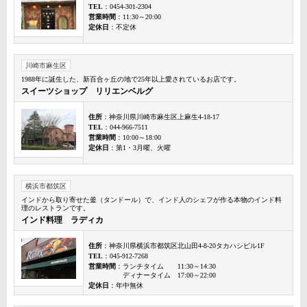
TEL
：0454-301-2304
営業時間
：11:30～20:00
定休日
：不定休
川崎市麻生区
1988年に誕生した、新百合ヶ丘の地で25年以上愛されているお店です。
スイーツショップ リリエンベルグ
住所
：神奈川県川崎市麻生区上麻生4-18-17
TEL
：044-966-7511
営業時間
：10:00～18:00
定休日
：第1・3月曜、火曜
横浜市都筑区
インドから取り寄せた釜（タンドール）で、インド人のシェフが作る本物のインド料
理のレストランです。
インド料理 ラディカ
住所
：神奈川県横浜市都筑区北山田4-8-20タカハシビル1F
TEL
：045-912-7268
営業時間
：ランチタイム 11:30～14:30
ディナータイム 17:00～22:00
定休日
：年中無休