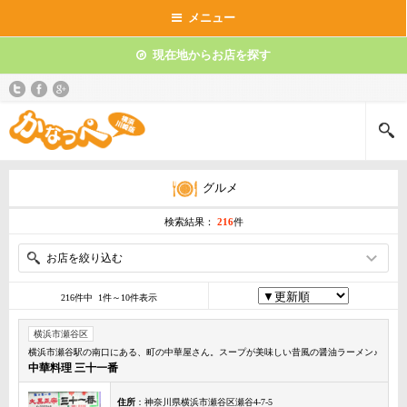
メニュー
現在地からお店を探す
グルメ
検索結果：
216
件
お店を絞り込む
216件中 1件～10件表示
横浜市瀬谷区
横浜市瀬谷駅の南口にある、町の中華屋さん。スープが美味しい昔風の醤油ラーメン♪
中華料理 三十一番
住所
：神奈川県横浜市瀬谷区瀬谷4-7-5