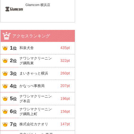
Glamcom 横浜店
アクセスランキング
1
和泉犬舎
435pt
位
ナワシマクリーニン
2
位
322pt
グ綱島東
3
まいきゃっと横浜
260pt
位
4
かなっぺ事務局
207pt
位
ナワシマクリーニン
5
位
196pt
グ本店
ナワシマクリーニン
6
位
156pt
グ綱島上町
7
株式会社カナオリ
147pt
位