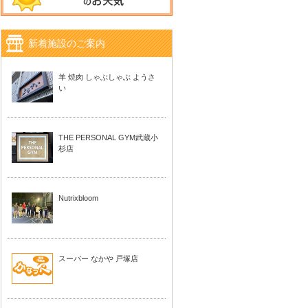
新着施設のご案内
羊 焼肉 しゃぶしゃぶ ようさ
い
THE PERSONAL GYM武蔵小
杉店
Nutrixbloom
スーパー なかや 戸塚店