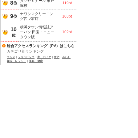
共立ゼミナール 東戸
8
位
119pt
塚校
ナワシマクリーニン
9
位
103pt
グ四ツ家店
横浜タウン情報誌ア
10
ーバン 田園・ニュー
102pt
位
タウン版
総合アクセスランキング（PV）はこちら
カテゴリ別ランキング
グルメ
｜
ショッピング
｜
車・バイク
｜
住宅
｜
暮らし
｜
趣味・レジャー
｜
美容・健康